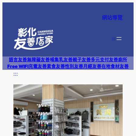
跳
至
網站導覽
主
要
內
:::
容
語言友善
無障礙友善
哺集乳友善
親子友善
多元支付
友善廁所
Free WIFI
充電友善
素食友善
性別友善
月經友善
在地食材友善
:::