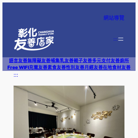
跳
至
網站導覽
主
要
內
:::
容
語言友善
無障礙友善
哺集乳友善
親子友善
多元支付
友善廁所
Free WIFI
充電友善
素食友善
性別友善
月經友善
在地食材友善
:::