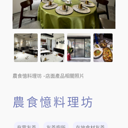
農食憶料理坊 -店面產品相關照片
農食憶料理坊
充電友善
友善廁所
在地食材友善