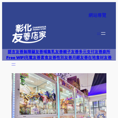
跳
至
網站導覽
主
要
內
:::
容
語言友善
無障礙友善
哺集乳友善
親子友善
多元支付
友善廁所
Free WIFI
充電友善
素食友善
性別友善
月經友善
在地食材友善
:::