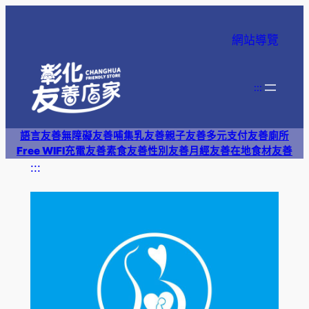
跳
至
網站導覽
主
要
內
:::
容
語言友善
無障礙友善
哺集乳友善
親子友善
多元支付
友善廁所
Free WIFI
充電友善
素食友善
性別友善
月經友善
在地食材友善
:::