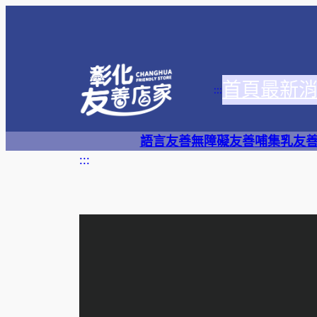
跳
至
主
要
首頁
最新
內
:::
容
語言友善
無障礙友善
哺集乳友
:::