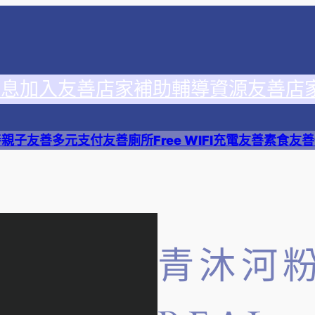
消息
加入友善店家
補助輔導資源
友善店
善
親子友善
多元支付
友善廁所
Free WIFI
充電友善
素食友善
青沐河粉