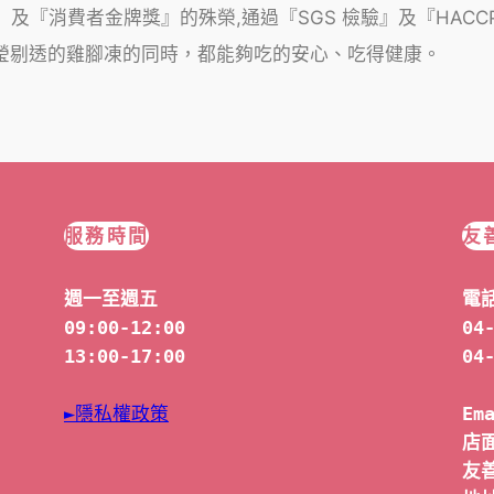
』及『消費者金牌獎』的殊榮,通過『SGS 檢驗』及『HAC
瑩剔透的雞腳凍的同時，都能夠吃的安心、吃得健康。
服務時間
友
週一至週五
電
09:00-12:00
04
13:00-17:00
04
►隱私權政策
Em
店面
友善