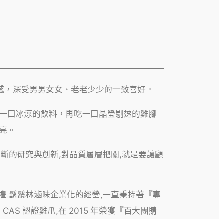
口感，深受男男女女、老老少少的一致喜好。
一口冰涼的飲料，再吃一口晶瑩剔透的雞腳
亮。
不斷的研究與創新,對品質層層把關,就是要讓顧
禮.鬍鬚林滷味企業化的經營,一直秉持著『專
S 認證雞爪,在 2015 年榮獲『百大團購