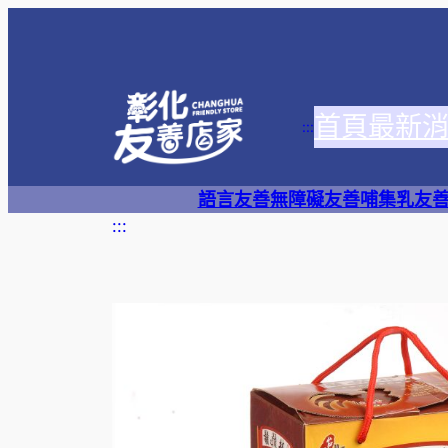
跳
至
主
要
首頁
最新
內
:::
容
語言友善
無障礙友善
哺集乳友
:::