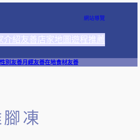
網站導覽
家介紹
友善店家地圖
遊程推薦
性別友善
月經友善
在地食材友善
雞腳凍