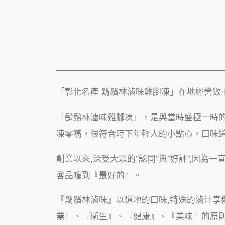
「彰化名產 鬍鬚林滷味雞腳凍」在地經營數
「鬍鬚林滷味雞腳凍」，是與當時盛極一時
凍零嘴，很符合時下年輕人的小點心，口味
創業以來,深受大眾的“認同”與“好評”,因
客品嚐到『最好的』。
『鬍鬚林滷味』以道地的口味,特殊的滷汁享
業』、『衛生』、『健康』、『美味』的原則,不