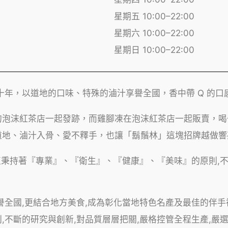
星期五 10:00–22:00
星期六 10:00–22:00
星期日 10:00–22:00
十年，以道地的口味、特殊的滷汁享譽全國，香中帶 Q 的
的泡沫紅茶店一起發跡，而雞腳凍在泡沫紅茶店一起販賣，喝
道地、滷汁入骨、愛不釋手，也讓「鬍鬚林」這塊招牌越做響
為一直秉持著『專業』、『衛生』、『健康』、『美味』的原則,
譽全國,更結合地方美食,成為彰化當地特色名產及最佳的伴手
斷的研究與創新,對品質層層把關,嚴格控管全程生產,嚴選 CA