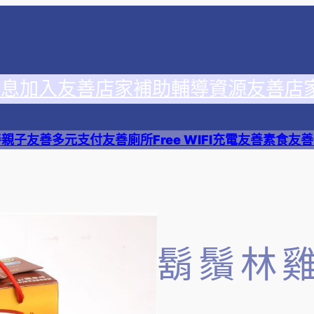
消息
加入友善店家
補助輔導資源
友善店
善
親子友善
多元支付
友善廁所
Free WIFI
充電友善
素食友善
鬍鬚林