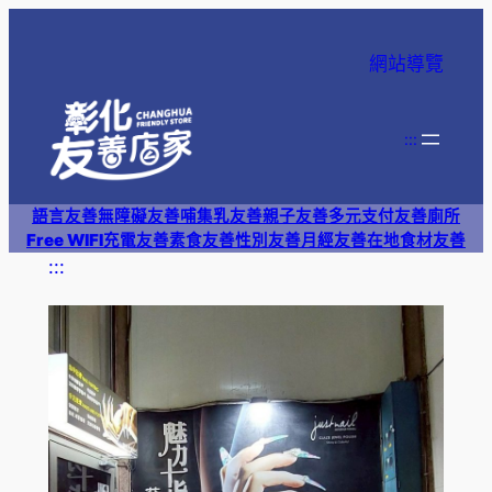
跳
至
網站導覽
主
要
內
:::
容
語言友善
無障礙友善
哺集乳友善
親子友善
多元支付
友善廁所
Free WIFI
充電友善
素食友善
性別友善
月經友善
在地食材友善
:::