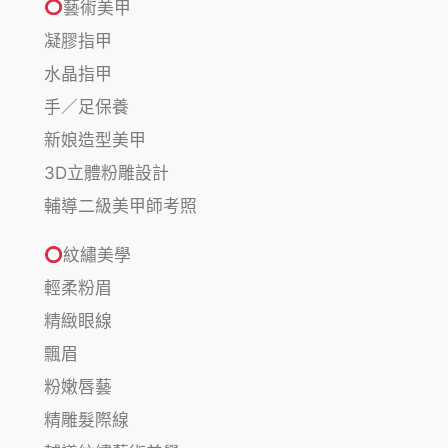
藝術美甲
凝膠指甲
水晶指甲
手／足保養
新娘造型美甲
3D立體粉雕設計
輔導二級美甲師考照
紋繡美學
輕柔粉眉
精緻眼線
飄眉
粉嫩唇藝
精雕髮際線