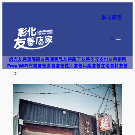
跳
至
網站導覽
主
要
內
:::
容
語言友善
無障礙友善
哺集乳友善
親子友善
多元支付
友善廁所
Free WIFI
充電友善
素食友善
性別友善
月經友善
在地食材友善
:::