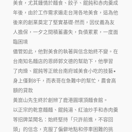
美食，尤其鍾情於麵食、餃子、餛飩和赤肉羹成
年後，由於工作需求遍走台灣各地美食，這為他
後來的創業奠定了堅實基礎·然而，因仗義為友
人擔保，一夕之間積蓄盡失，負債累累，一度面
臨困境
儘管如此，他對美食的執著與信念始終不變。在
台南知名麵店的恩師郭文德的幫助下，他學習
了肉燥、餛飩等正統台南府城美食小吃的技藝•
身上僅剩8千，而表哥在急難中的幫忙，農會高
額的貸款
黃崑山先生終於創辨了鹿港圓環頂麵食館。
以正宗的乾意麵麵、餛飩湯、紅油炒手和赤肉羹
等招牌菜聞名：始終堅持「只許前進，不容回
頭」的信念，克服了偏僻地點和停車困難的挑