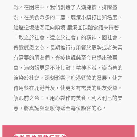
戰。在困境中，我們創造了人潮擁擠，排隊盛
況，在美食眾多的二鹿，鹿港小鎮打出知名度，
經歷逆境逐漸走向順境·鹿港圓頂麵食館秉持著
「取之於社會，還之於社會」的精神，回社會，
傳遞感恩之心，長期推行待用餐於弱勢或者失業
有需要的朋友們，光疫情餛飩至今已捐出破萬
盒，滷肉飯更是不計其數！精神不滅，崇尚善的
渲染於社會，深刻影響了鹿港餐飲的發展，使之
待用餐在鹿港普及，使更多有需要的朋友受益，
解眼前之急！。用心製作的美食，利人利己的美
意，將真誠與溫暖傳遞至每位顧客的心。