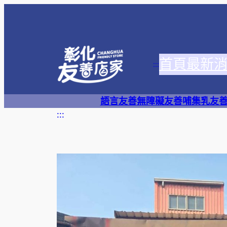
跳
至
主
要
首頁
最新
內
:::
容
語言友善
無障礙友善
哺集乳友
:::