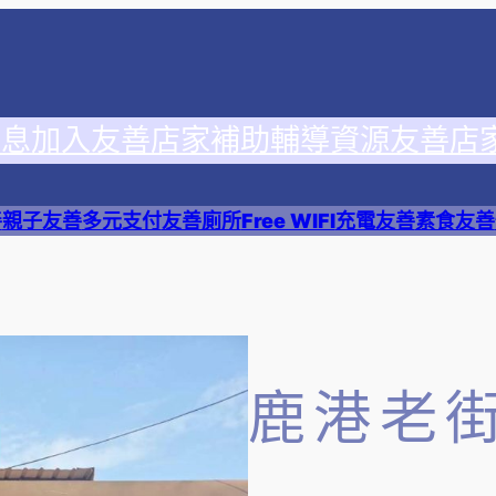
消息
加入友善店家
補助輔導資源
友善店
善
親子友善
多元支付
友善廁所
Free WIFI
充電友善
素食友善
鹿港老