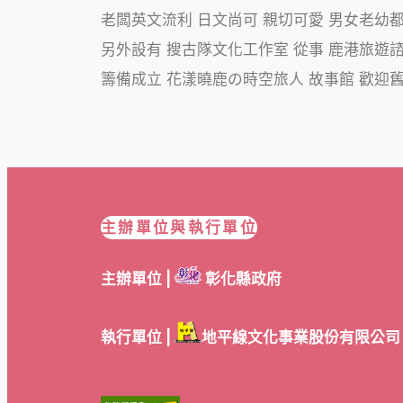
老闆英文流利 日文尚可 親切可愛 男女老幼
另外設有 搜古隊文化工作室 從事 鹿港旅遊諮
籌備成立 花漾曉鹿の時空旅人 故事館 歡迎
主辦單位與執行單位
主辦單位 |
彰化縣政府
執行單位 |
地平線文化事業股份有限公司