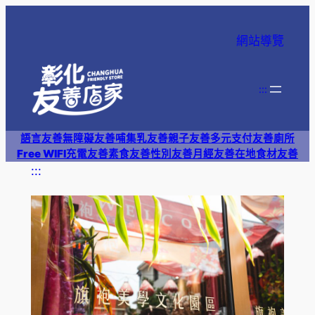
跳
至
網站導覽
主
要
內
:::
容
語言友善
無障礙友善
哺集乳友善
親子友善
多元支付
友善廁所
Free WIFI
充電友善
素食友善
性別友善
月經友善
在地食材友善
:::