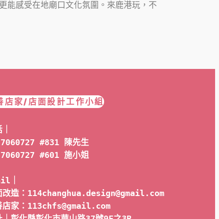
更能感受在地廟口文化氛圍。來鹿港玩，不
善店家/店面設計工作小組
話｜
-7060727 #831 陳先生
-7060727 #601 
施小姐
ail｜ 
改造：114changhua.design@gmail.com
店家：113chfs@gmail.com
址｜彰化縣彰化市華山路37號9F之3B