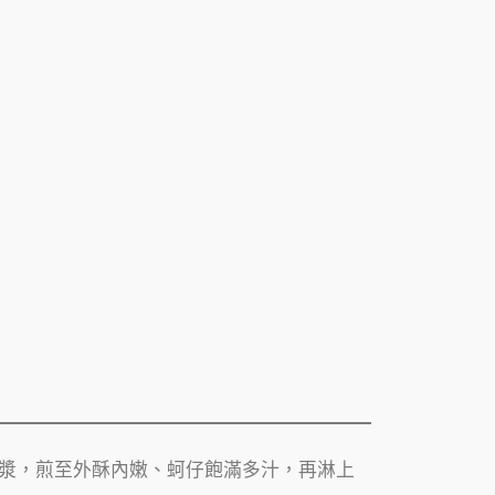
漿，煎至外酥內嫩、蚵仔飽滿多汁，再淋上