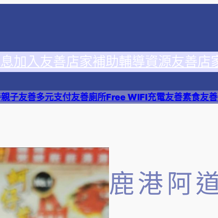
消息
加入友善店家
補助輔導資源
友善店
善
親子友善
多元支付
友善廁所
Free WIFI
充電友善
素食友善
鹿港阿