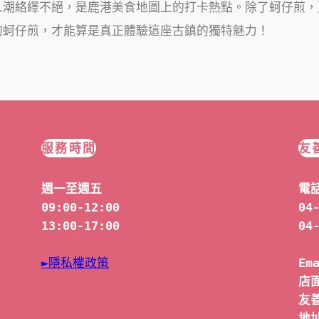
人潮絡繹不絕，是鹿港美食地圖上的打卡熱點。除了蚵仔煎，
的蚵仔煎，才能算是真正體驗這座古鎮的獨特魅力！
服務時間
友
週一至週五
電
09:00-12:00
04
13:00-17:00
04
►隱私權政策
Em
店面
友善
地