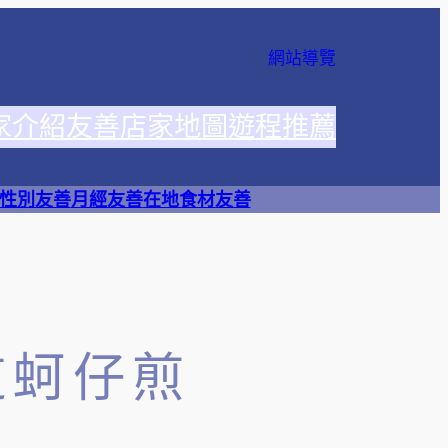
網站導覽
家介紹
友善店家地圖
遊程推薦
性別友善
月經友善
在地食材友善
道蚵仔煎