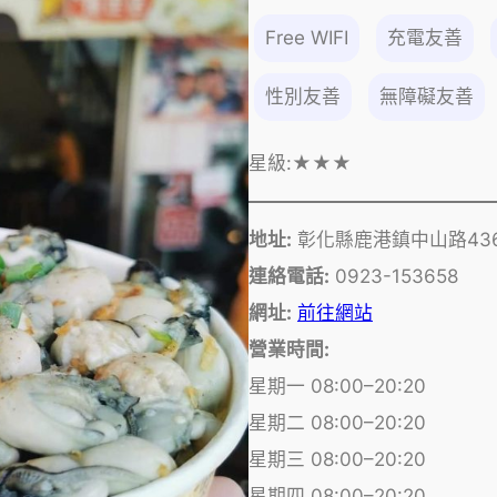
Free WIFI
充電友善
性別友善
無障礙友善
星級:
★★★
地址:
彰化縣鹿港鎮中山路43
連絡電話:
0923-153658
網址:
前往網站
營業時間:
星期一 08:00–20:20
星期二 08:00–20:20
星期三 08:00–20:20
星期四 08:00–20:20