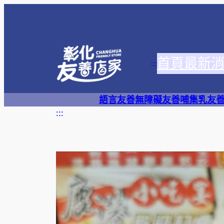
跳
至
主
要
首頁
最新
內
:::
容
語言友善
無障礙友善
哺集乳友
:::