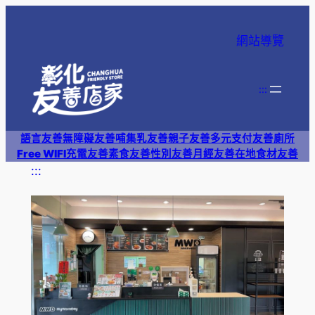
跳
至
網站導覽
主
要
內
:::
容
語言友善
無障礙友善
哺集乳友善
親子友善
多元支付
友善廁所
Free WIFI
充電友善
素食友善
性別友善
月經友善
在地食材友善
:::