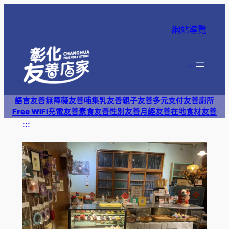
跳
至
網站導覽
主
要
內
:::
容
語言友善
無障礙友善
哺集乳友善
親子友善
多元支付
友善廁所
Free WIFI
充電友善
素食友善
性別友善
月經友善
在地食材友善
:::