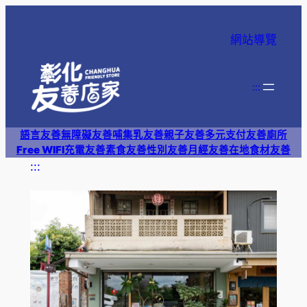
跳
至
網站導覽
主
要
內
:::
容
語言友善
無障礙友善
哺集乳友善
親子友善
多元支付
友善廁所
Free WIFI
充電友善
素食友善
性別友善
月經友善
在地食材友善
:::