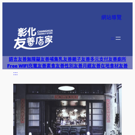
跳
至
網站導覽
主
要
內
:::
容
語言友善
無障礙友善
哺集乳友善
親子友善
多元支付
友善廁所
Free WIFI
充電友善
素食友善
性別友善
月經友善
在地食材友善
:::