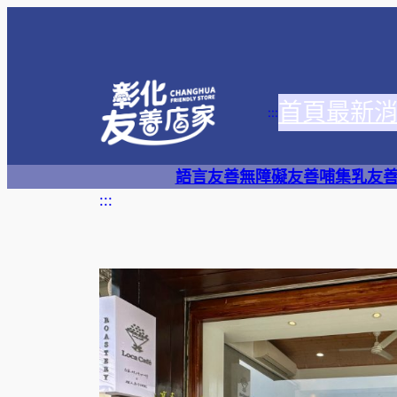
跳
至
主
要
首頁
最新
內
:::
容
語言友善
無障礙友善
哺集乳友
:::