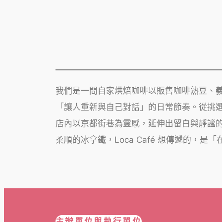
我們是一間自家烘焙咖啡以販售咖啡熟豆、
「讓人重新與自己對話」的日常節奏。從挑
店內以京都街巷為靈感，延伸出留白與靜謐
柔順的冰拿鐵，Loca Café 想傳遞的，
主辦單位與執行單位