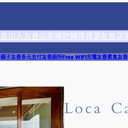
消息
加入友善店家
補助輔導資源
友善店
善
親子友善
多元支付
友善廁所
Free WIFI
充電友善
素食友善
Loca C