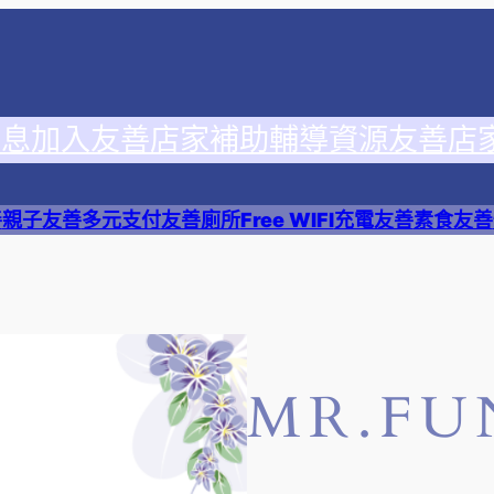
消息
加入友善店家
補助輔導資源
友善店
善
親子友善
多元支付
友善廁所
Free WIFI
充電友善
素食友善
MR.F