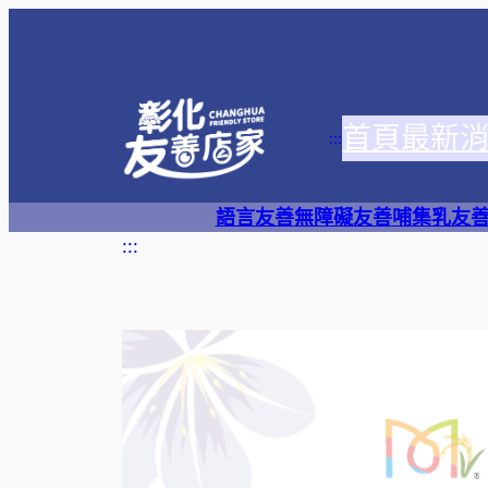
跳
至
主
要
首頁
最新
內
:::
容
語言友善
無障礙友善
哺集乳友
:::