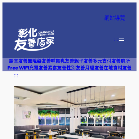
跳
至
網站導覽
主
要
內
:::
容
語言友善
無障礙友善
哺集乳友善
親子友善
多元支付
友善廁所
Free WIFI
充電友善
素食友善
性別友善
月經友善
在地食材友善
:::