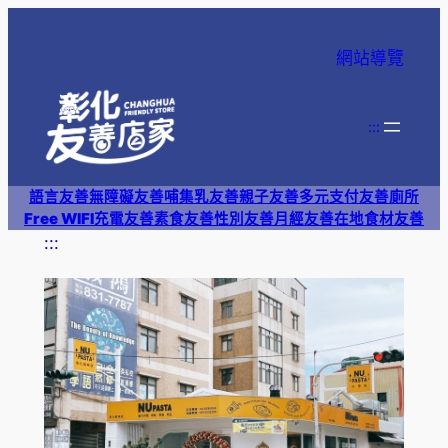
跳
至
網站導覽
主
要
內
:::
容
語言友善
無障礙友善
哺集乳友善
親子友善
多元支付
友善廁所
Free WIFI
充電友善
素食友善
性別友善
月經友善
在地食材友善
:::