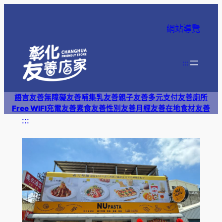
跳
至
網站導覽
主
要
內
:::
容
語言友善
無障礙友善
哺集乳友善
親子友善
多元支付
友善廁所
Free WIFI
充電友善
素食友善
性別友善
月經友善
在地食材友善
:::