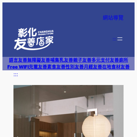
跳
至
網站導覽
主
要
內
:::
容
語言友善
無障礙友善
哺集乳友善
親子友善
多元支付
友善廁所
Free WIFI
充電友善
素食友善
性別友善
月經友善
在地食材友善
:::