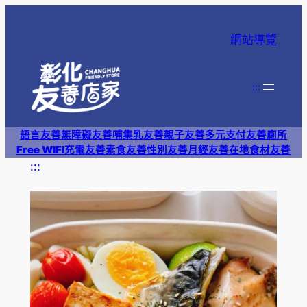
跳
至
網站導覽
主
要
內
:::
容
語言友善
無障礙友善
哺集乳友善
親子友善
多元支付
友善廁所
Free WIFI
充電友善
素食友善
性別友善
月經友善
在地食材友善
:::