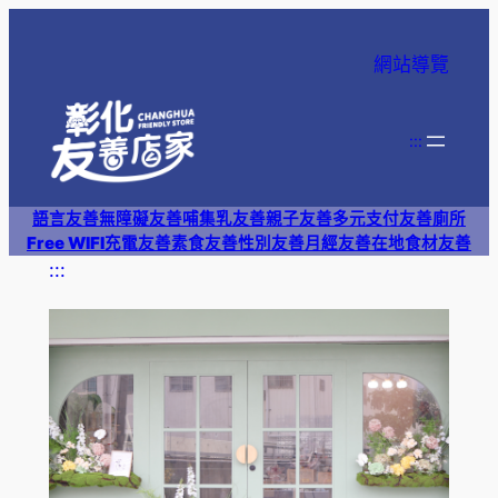
跳
至
網站導覽
主
要
內
:::
容
語言友善
無障礙友善
哺集乳友善
親子友善
多元支付
友善廁所
Free WIFI
充電友善
素食友善
性別友善
月經友善
在地食材友善
:::